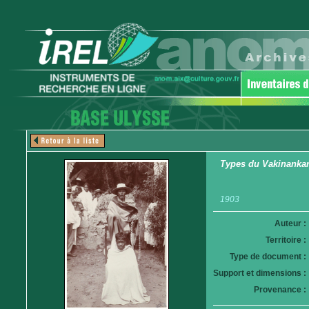
Types du Vakinankara
1903
Auteur :
Territoire :
Type de document :
Support et dimensions :
Provenance :