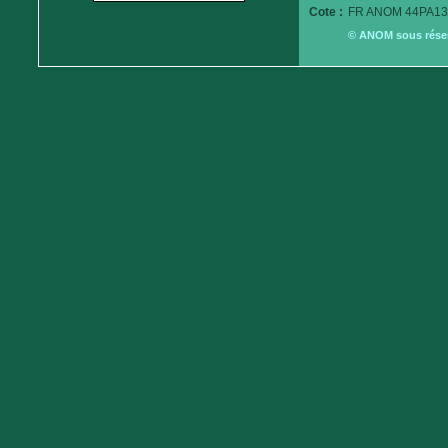
Cote :
FR ANOM 44PA13
© ANOM sous réserv