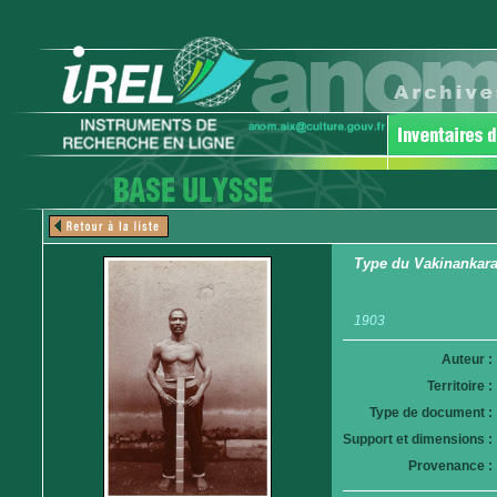
Type du Vakinankarat
1903
Auteur :
Territoire :
Type de document :
Support et dimensions :
Provenance :