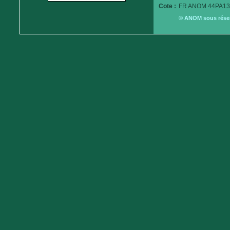
Cote :
FR ANOM 44PA13
© ANOM sous réserv