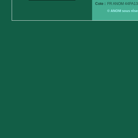
Cote :
FR ANOM 44PA13
© ANOM sous réserv