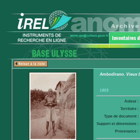
Ambodirano. Vieux b
1903
Auteur :
Territoire :
Type de document :
Support et dimensions :
Provenance :