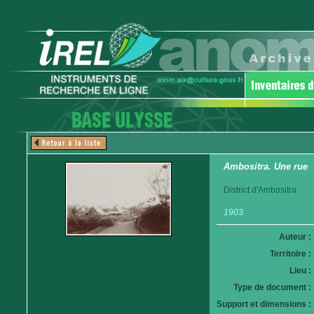
Ambositra. Une rue
District d'Ambositra
1903
Auteur :
Territoire :
Lieu :
Type de document :
Support et dimensions :