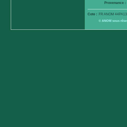
Provenance :
Cote :
FR ANOM 44PA13
© ANOM sous réserv