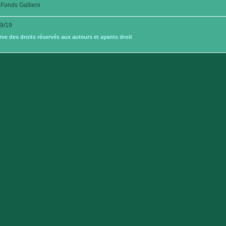
Fonds Gallieni
9/19
e des droits réservés aux auteurs et ayants droit