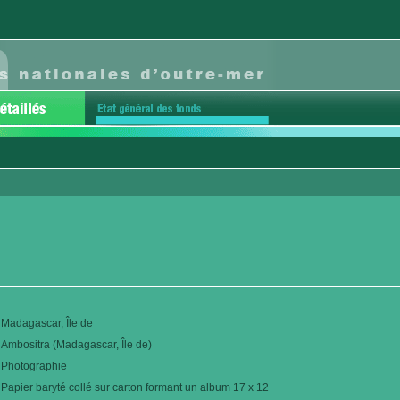
Madagascar, Île de
Ambositra (Madagascar, Île de)
Photographie
Papier baryté collé sur carton formant un album 17 x 12