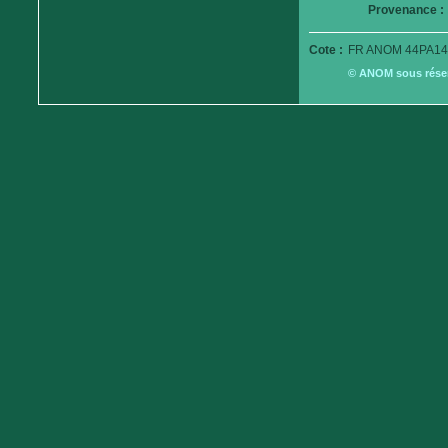
Provenance :
Cote :
FR ANOM 44PA14
© ANOM sous réserv