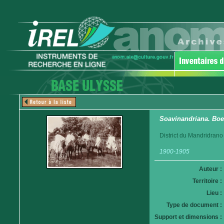
Soavinandriana. Boe
District du Mandridrano
1900-1905
Auteur :
Territoire :
Lieu :
Type de document :
Support et dimensions :