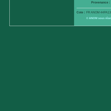
Provenance :
Cote :
FR ANOM 44PA13
© ANOM sous réserv