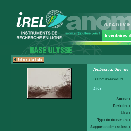
Ambositra. Une rue
District d'Ambositra
1903
Auteur :
Territoire :
Lieu :
Type de document :
Support et dimensions :