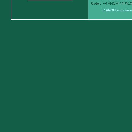
Cote :
FR ANOM 44PA13
© ANOM sous réserv