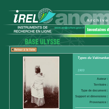
Types du Vakinankara
1903
Auteur :
Territoire :
Type de document :
Support et dimensions :
Provenance :