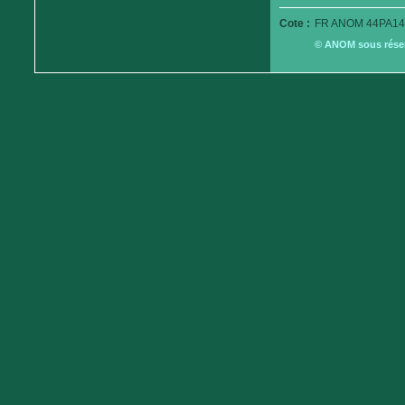
Cote :
FR ANOM 44PA14
© ANOM sous réserv