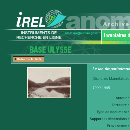
Le lac Amparindrano
District du Mamolakazo
1900-1905
Auteur :
Territoire :
Type de document :
Support et dimensions :
Provenance :