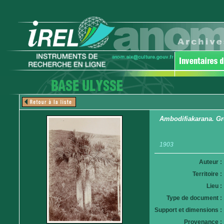
Ambodifiakarana. Gr
1903
Auteur :
Territoire :
Lieu :
Type de document :
Support et dimensions :
Provenance :