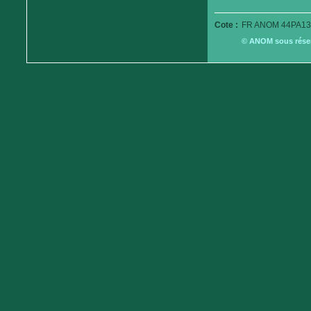
Cote :
FR ANOM 44PA13
© ANOM sous réserv