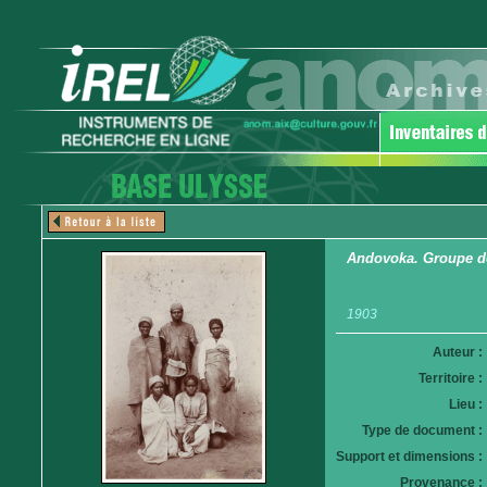
Andovoka. Groupe de
1903
Auteur :
Territoire :
Lieu :
Type de document :
Support et dimensions :
Provenance :