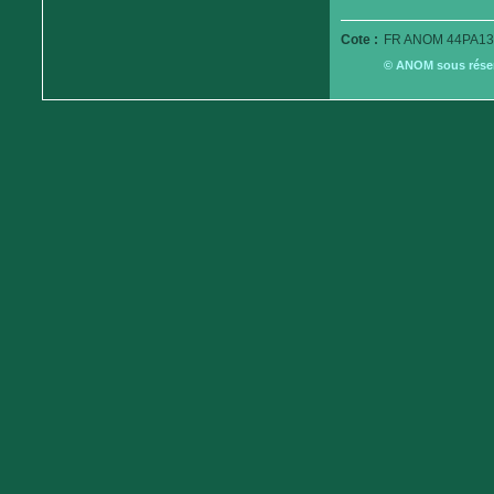
Cote :
FR ANOM 44PA13
© ANOM sous réserv