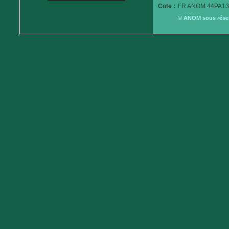
Cote :
FR ANOM 44PA13
© ANOM sous réserv