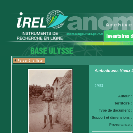
Ambodirano. Vieux b
1903
Auteur :
Territoire :
Type de document :
Support et dimensions :
Provenance :