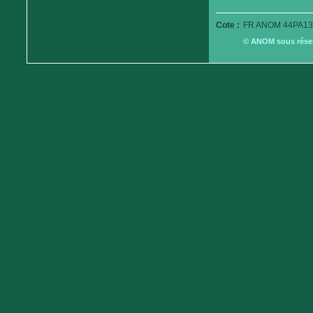
Cote :
FR ANOM 44PA13
© ANOM sous réserv