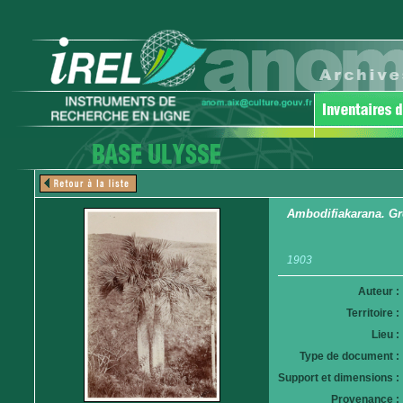
Ambodifiakarana. Gr
1903
Auteur :
Territoire :
Lieu :
Type de document :
Support et dimensions :
Provenance :