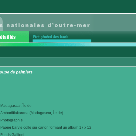
oupe de palmiers
Madagascar, Île de
Ambodifiakarana (Madagascar, Île de)
Photographie
Papier baryté collé sur carton formant un album 17 x 12
Fonds Gallieni