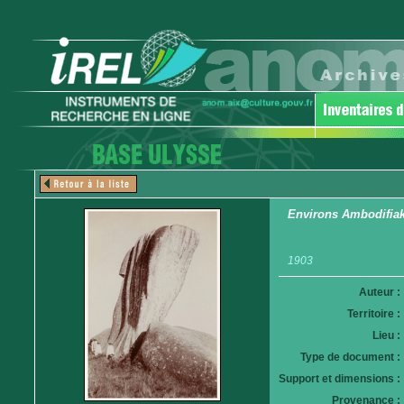
Environs Ambodifiak
1903
Auteur :
Territoire :
Lieu :
Type de document :
Support et dimensions :
Provenance :