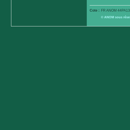
Cote :
FR ANOM 44PA13
© ANOM sous réserv