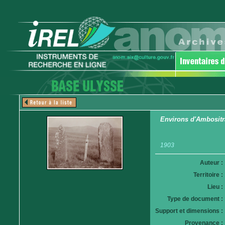
Environs d'Ambositra
1903
Auteur :
Territoire :
Lieu :
Type de document :
Support et dimensions :
Provenance :