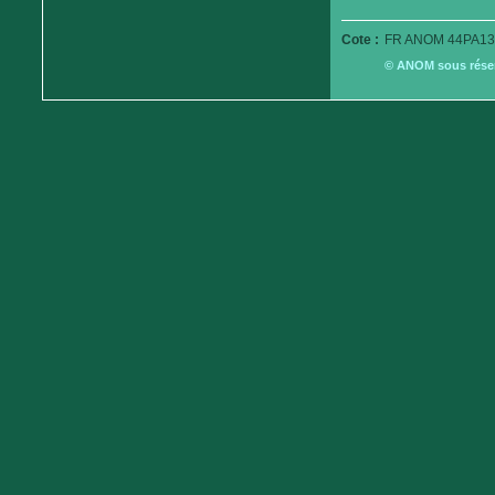
Cote :
FR ANOM 44PA13
© ANOM sous réserv