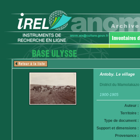
Antoby. Le village
District du Mamolakazo
1900-1905
Auteur :
Territoire :
Type de document :
Support et dimensions :
Provenance :