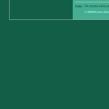
Cote :
FR ANOM 44PA14
© ANOM sous réserv