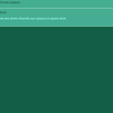
Fonds Gallieni
9/19
e des droits réservés aux auteurs et ayants droit