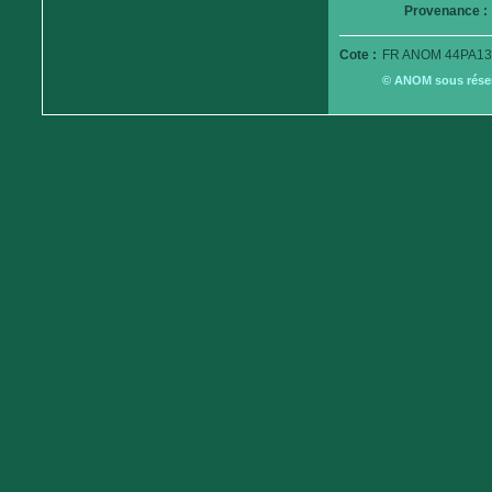
Provenance :
Cote :
FR ANOM 44PA13
© ANOM sous réserv