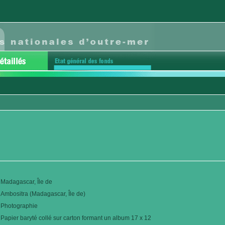
Madagascar, Île de
Ambositra (Madagascar, Île de)
Photographie
Papier baryté collé sur carton formant un album 17 x 12