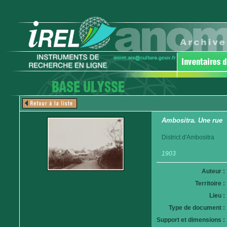
Ambositra. Une rue
District d'Ambositra
1903
Auteur :
Territoire :
Lieu :
Type de document :
Support et dimensions :