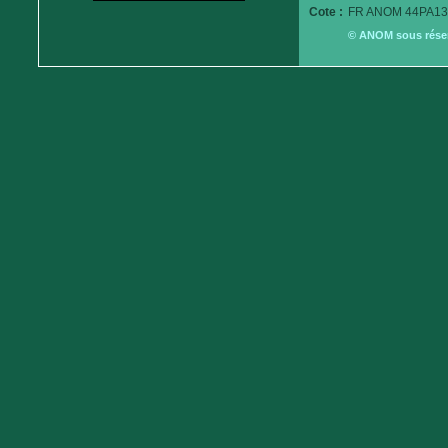
Cote :
FR ANOM 44PA13
© ANOM sous réserv