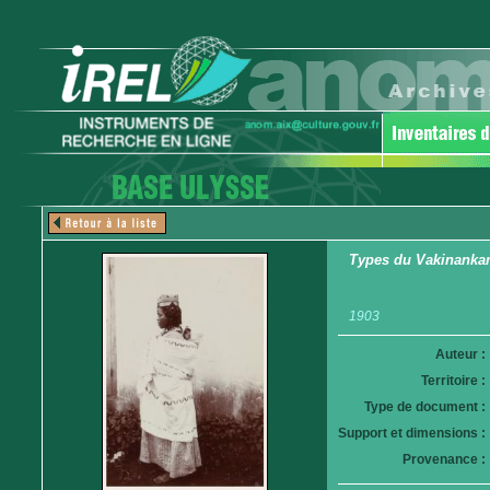
Types du Vakinankara
1903
Auteur :
Territoire :
Type de document :
Support et dimensions :
Provenance :