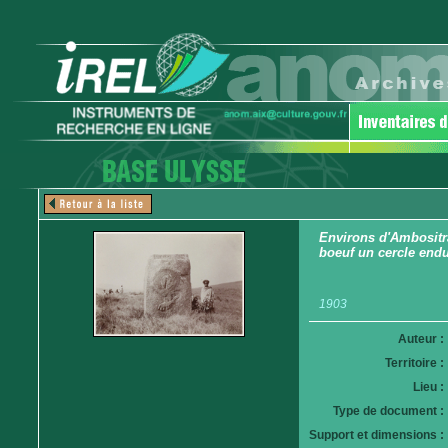
Environs d'Ambositr
boeuf un cercle endu
1903
Auteur :
Territoire :
Lieu :
Type de document :
Support et dimensions :