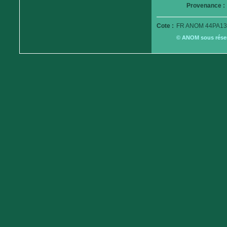
Provenance :
Cote :
FR ANOM 44PA13
© ANOM sous réserv