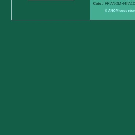
Cote :
FR ANOM 44PA13
© ANOM sous réserv