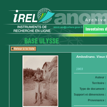
Ambodirano. Vieux b
1903
Auteur :
Territoire :
Type de document :
Support et dimensions :
Provenance :