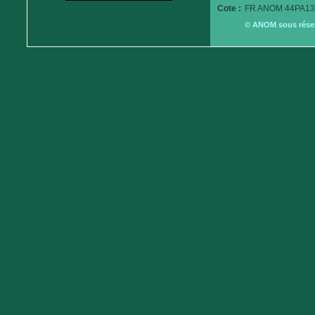
Cote :
FR ANOM 44PA13
© ANOM sous réserv