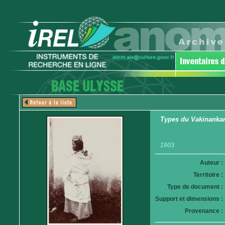
Types du Vakinankara
1903
Auteur :
Territoire :
Type de document :
Support et dimensions :
Provenance :