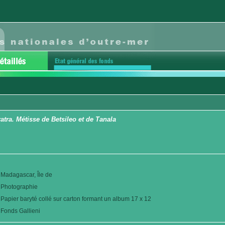
tra. Métisse de Betsileo et de Tanala
Madagascar, Île de
Photographie
Papier baryté collé sur carton formant un album 17 x 12
Fonds Gallieni