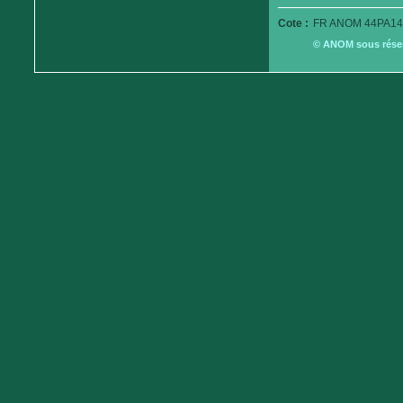
Cote :
FR ANOM 44PA14
© ANOM sous réserv