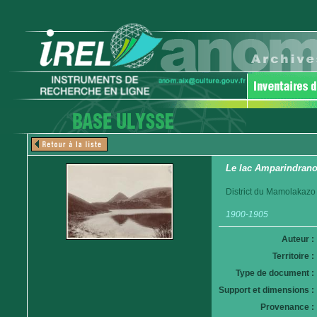
Le lac Amparindrano
District du Mamolakazo
1900-1905
Auteur :
Territoire :
Type de document :
Support et dimensions :
Provenance :