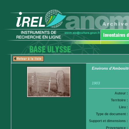
Environs d'Ambositra
1903
Auteur :
Territoire :
Lieu :
Type de document :
Support et dimensions :
Provenance :