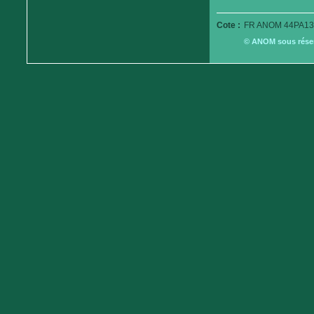
Cote :
FR ANOM 44PA13
© ANOM sous réserv