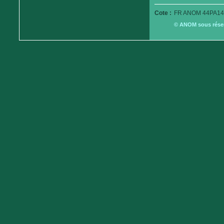
Cote :
FR ANOM 44PA14
© ANOM sous réserv