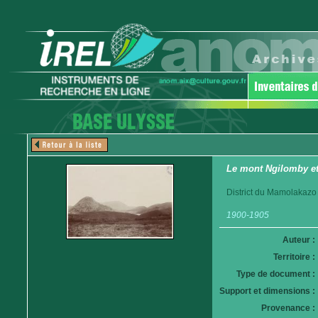
Le mont Ngilomby et 
District du Mamolakazo
1900-1905
Auteur :
Territoire :
Type de document :
Support et dimensions :
Provenance :