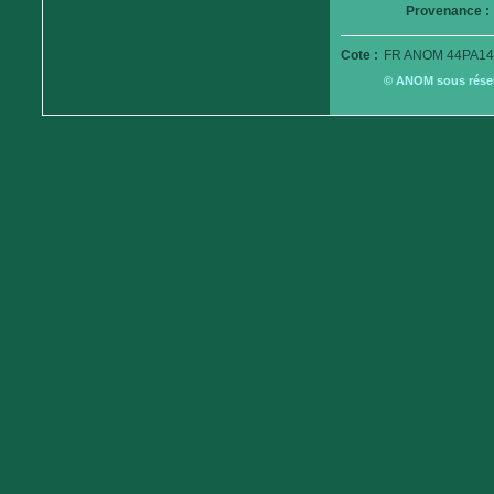
Provenance :
Cote :
FR ANOM 44PA14
© ANOM sous réserv