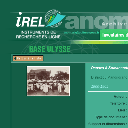
Danses à Soavinand
District du Mandridrano
1900-1905
Auteur :
Territoire :
Lieu :
Type de document :
Support et dimensions :