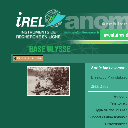
Sur le lac Lavarano
District du Mamolakazo
1900-1905
Auteur :
Territoire :
Type de document :
Support et dimensions :
Provenance :