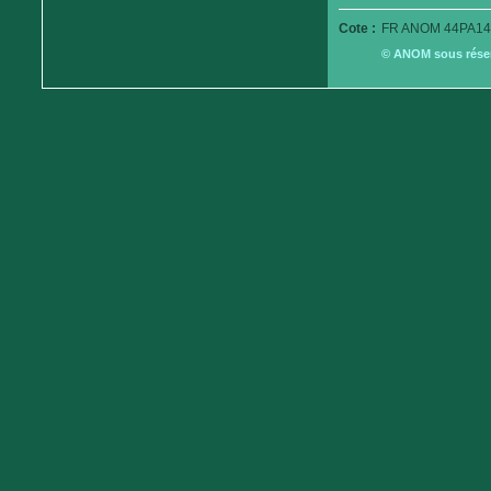
Cote :
FR ANOM 44PA14
© ANOM sous réserv