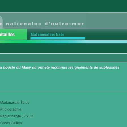
La boucle du Masy où ont été reconnus les gisements de subfossiles
Madagascar, Île de
Photographie
Papier baryté 17 x 12
Fonds Gallieni