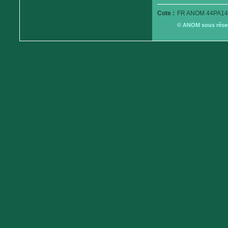
Cote :
FR ANOM 44PA14
© ANOM sous réserv