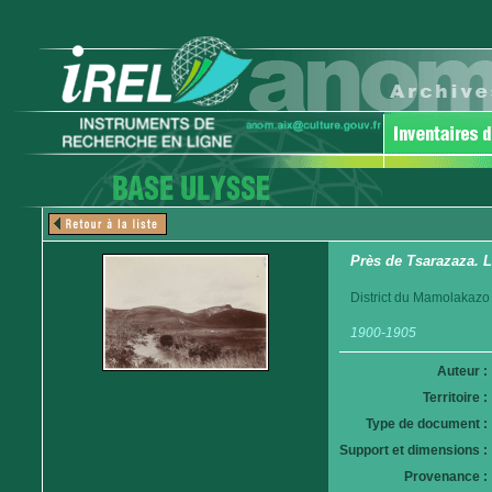
Près de Tsarazaza. 
District du Mamolakazo
1900-1905
Auteur :
Territoire :
Type de document :
Support et dimensions :
Provenance :