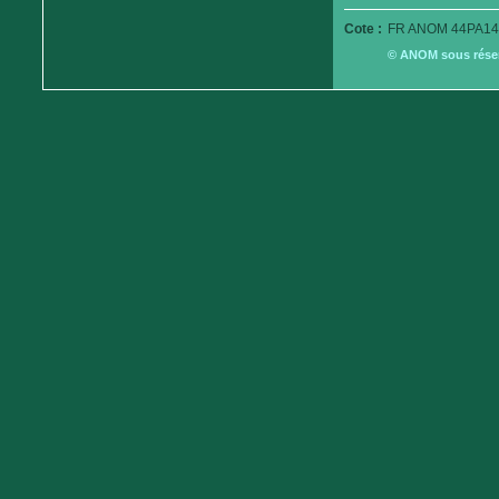
Cote :
FR ANOM 44PA14
© ANOM sous réserv