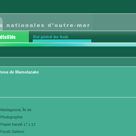
hova de Mamolazako
Madagascar, Île de
Photographie
Papier baryté 17 x 12
Fonds Gallieni