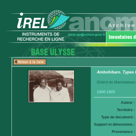
Ambohibaro. Types 
District du Mamolakazo
1900-1905
Auteur :
Territoire :
Type de document :
Support et dimensions :
Provenance :