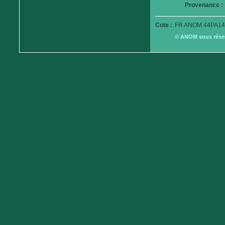
Provenance :
Cote :
FR ANOM 44PA14
© ANOM sous réserv