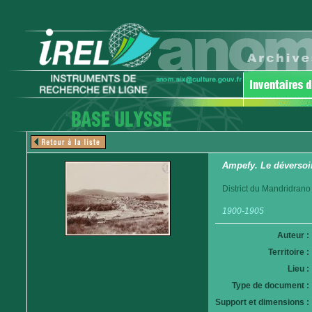
Ampefy. Le déversoir 
District du Mandridrano
1900-1905
Auteur :
Territoire :
Lieu :
Type de document :
Support et dimensions :