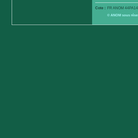
Cote :
FR ANOM 44PA14
© ANOM sous réserv