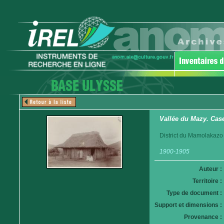
Vallée du Mazy. Cas
District du Mamolakazo
1900-1905
Auteur :
Territoire :
Type de document :
Support et dimensions :
Provenance :