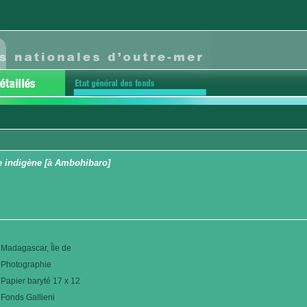
e indigène [à Ambohibaro]
Madagascar, Île de
Photographie
Papier baryté 17 x 12
Fonds Gallieni