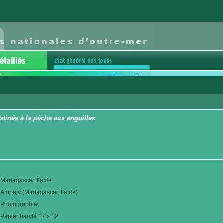
tinés à la pêche aux anguilles
Madagascar, Île de
Ampefy (Madagascar, Île de)
Photographie
Papier baryté 17 x 12