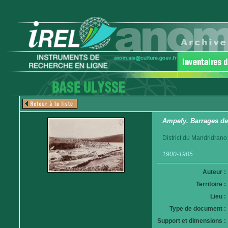
Ampefy. Barrages des
District du Mandridrano
1900-1905
Auteur :
Territoire :
Lieu :
Type de document :
Support et dimensions :