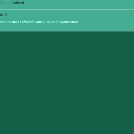
Fonds Gallieni
6/13
e des droits réservés aux auteurs et ayants droit