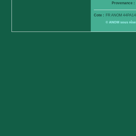
Provenance :
Cote :
FR ANOM 44PA14
© ANOM sous réserv