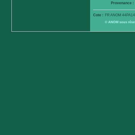
Provenance :
Cote :
FR ANOM 44PA14
© ANOM sous réserv