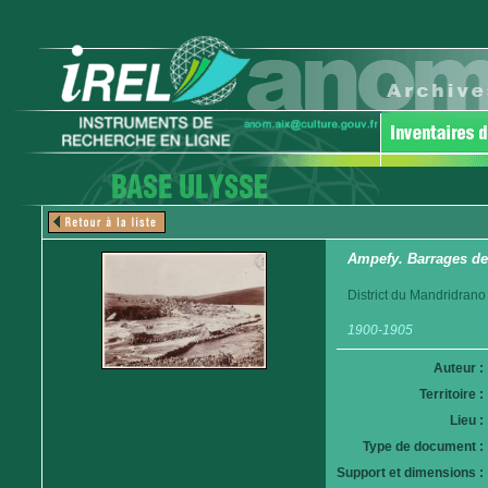
Ampefy. Barrages des
District du Mandridrano
1900-1905
Auteur :
Territoire :
Lieu :
Type de document :
Support et dimensions :