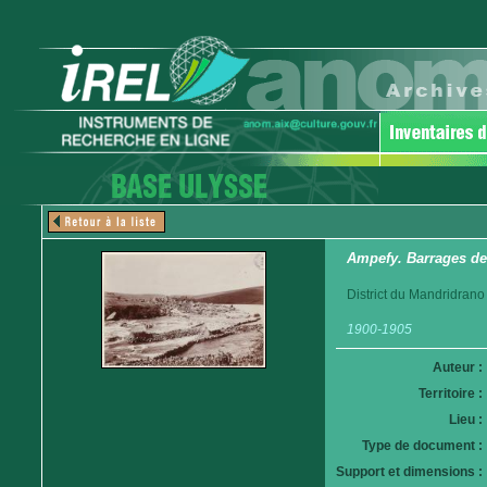
Ampefy. Barrages des
District du Mandridrano
1900-1905
Auteur :
Territoire :
Lieu :
Type de document :
Support et dimensions :