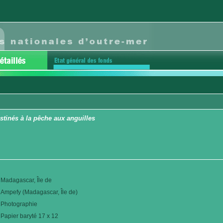
tinés à la pêche aux anguilles
Madagascar, Île de
Ampefy (Madagascar, Île de)
Photographie
Papier baryté 17 x 12