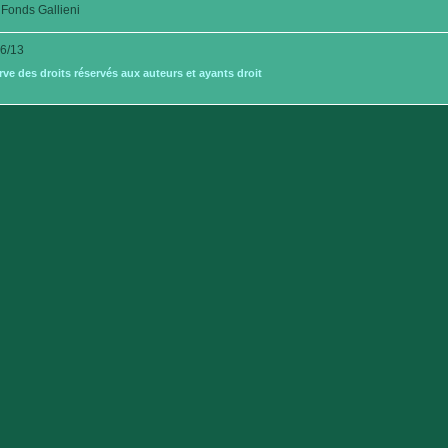
Fonds Gallieni
6/13
e des droits réservés aux auteurs et ayants droit