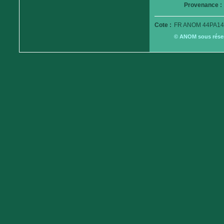
Provenance :
Cote :
FR ANOM 44PA14
© ANOM sous réserv