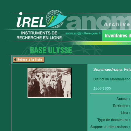
Soavinandriana. Fête
District du Mandridrano
1900-1905
Auteur :
Territoire :
Lieu :
Type de document :
Support et dimensions :