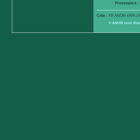
Provenance :
Cote :
FR ANOM 44PA14
© ANOM sous réserv