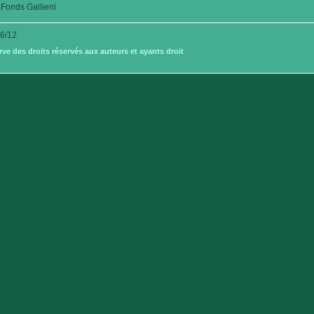
Fonds Gallieni
6/12
e des droits réservés aux auteurs et ayants droit