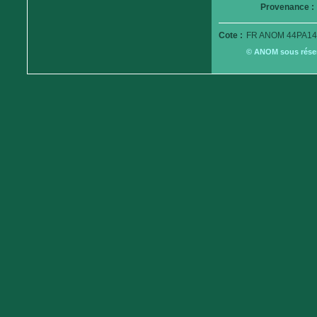
Provenance :
Cote :
FR ANOM 44PA14
© ANOM sous réserv