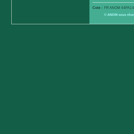
Cote :
FR ANOM 44PA14
© ANOM sous réserv