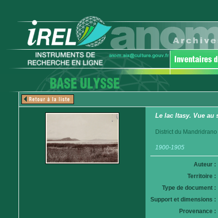
Le lac Itasy. Vue au
District du Mandridrano
1900-1905
Auteur :
Territoire :
Type de document :
Support et dimensions :
Provenance :