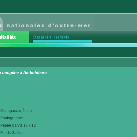
e indigène à Ambohibaro
Madagascar, Île de
Photographie
Papier baryté 17 x 12
Fonds Gallieni