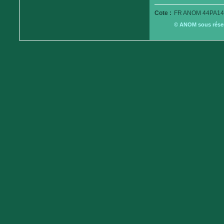
Cote :
FR ANOM 44PA14
© ANOM sous réserv