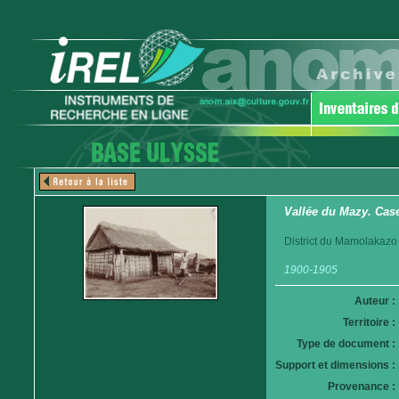
Vallée du Mazy. Cas
District du Mamolakazo
1900-1905
Auteur :
Territoire :
Type de document :
Support et dimensions :
Provenance :