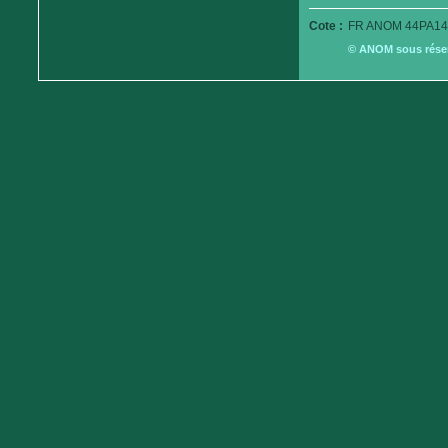
Cote :
FR ANOM 44PA14
© ANOM sous réserv