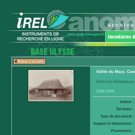
Vallée du Mazy. Cas
District du Mamolakazo
1900-1905
Auteur :
Territoire :
Type de document :
Support et dimensions :
Provenance :