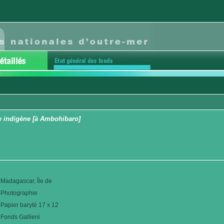
e indigène [à Ambohibaro]
Madagascar, Île de
Photographie
Papier baryté 17 x 12
Fonds Gallieni