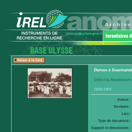
Danses à Soavinand
District du Mandridrano
1900-1905
Auteur :
Territoire :
Lieu :
Type de document :
Support et dimensions :