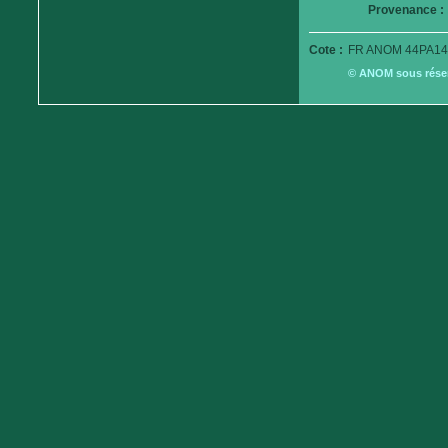
Provenance :
Cote :
FR ANOM 44PA14
© ANOM sous réserv