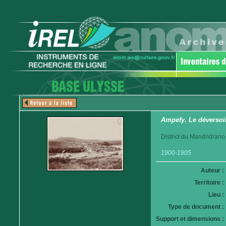
Ampefy. Le déversoir 
District du Mandridrano
1900-1905
Auteur :
Territoire :
Lieu :
Type de document :
Support et dimensions :