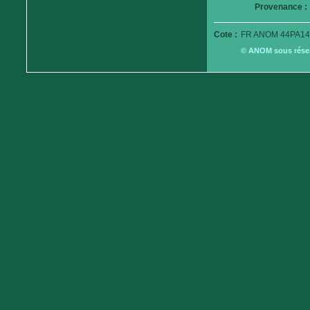
Provenance :
Cote :
FR ANOM 44PA14
© ANOM sous réserv