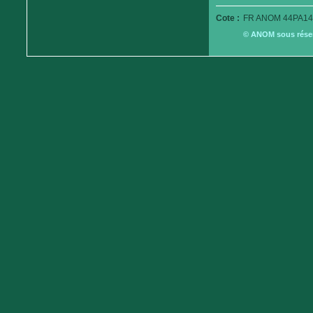
Cote :
FR ANOM 44PA14
© ANOM sous réserv