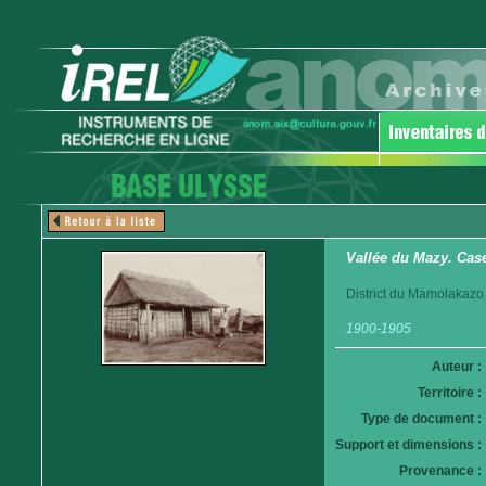
Vallée du Mazy. Cas
District du Mamolakazo
1900-1905
Auteur :
Territoire :
Type de document :
Support et dimensions :
Provenance :