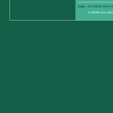
Cote :
FR ANOM 44PA14
© ANOM sous réserv