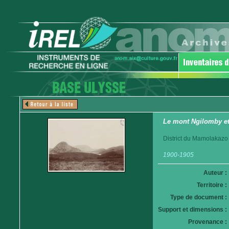
Le mont Ngilomby et 
District du Mamolakazo
1900-1905
Auteur :
Territoire :
Type de document :
Support et dimensions :
Provenance :