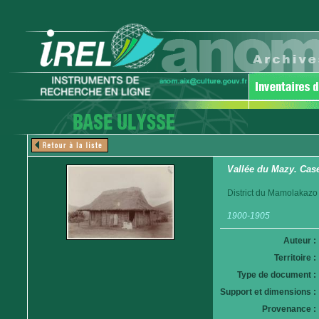
Vallée du Mazy. Cas
District du Mamolakazo
1900-1905
Auteur :
Territoire :
Type de document :
Support et dimensions :
Provenance :