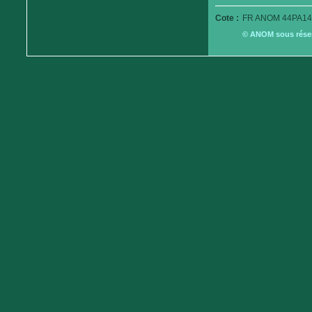
Cote :
FR ANOM 44PA14
© ANOM sous réserv