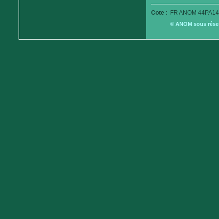
Cote :
FR ANOM 44PA14
© ANOM sous réserv