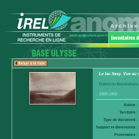
Le lac Itasy. Vue au
District du Mandridrano
1900-1905
Auteur :
Territoire :
Type de document :
Support et dimensions :
Provenance :