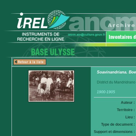
Soavinandriana. Boe
District du Mandridrano
1900-1905
Auteur :
Territoire :
Lieu :
Type de document :
Support et dimensions :