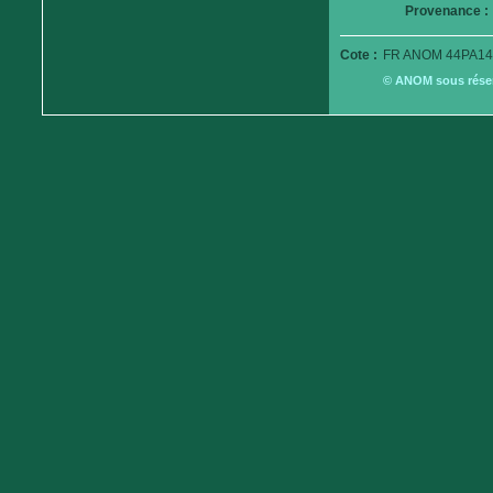
Provenance :
Cote :
FR ANOM 44PA14
© ANOM sous réserv