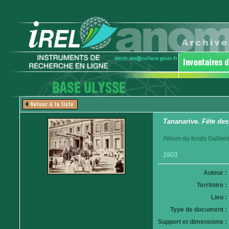
Tananarive. Fête des
Album du fonds Gallieni
1903
Auteur :
Territoire :
Lieu :
Type de document :
Support et dimensions :