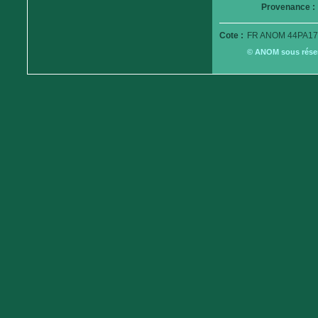
Provenance :
Cote :
FR ANOM 44PA17
© ANOM sous réserv