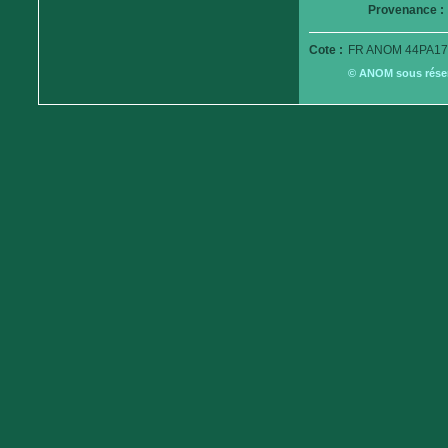
Provenance :
Cote :
FR ANOM 44PA17
© ANOM sous réserv