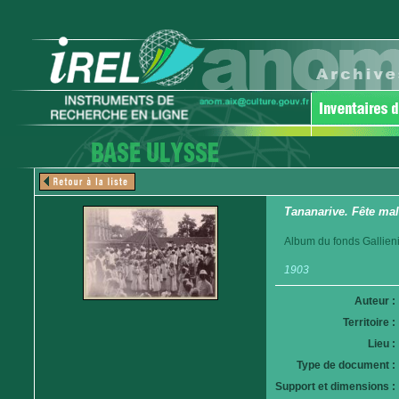
Tananarive. Fête mal
Album du fonds Gallieni
1903
Auteur :
Territoire :
Lieu :
Type de document :
Support et dimensions :