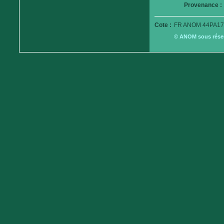
Provenance :
Cote :
FR ANOM 44PA17
© ANOM sous réserv