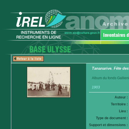
Tananarive. Fête des
Album du fonds Gallieni
1903
Auteur :
Territoire :
Lieu :
Type de document :
Support et dimensions :