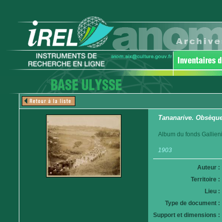
Tananarive. Obsèques
Album du fonds Gallieni
1903
Auteur :
Territoire :
Lieu :
Type de document :
Support et dimensions :