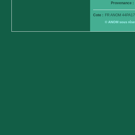
Provenance :
Cote :
FR ANOM 44PA17
© ANOM sous réserv