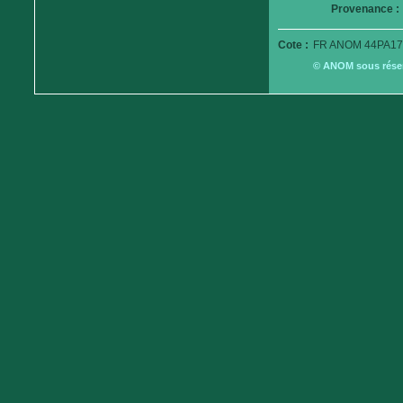
Provenance :
Cote :
FR ANOM 44PA17
© ANOM sous réserv