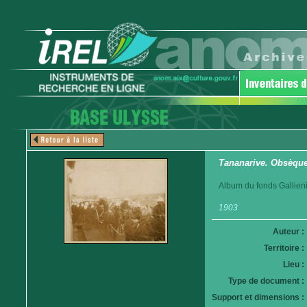
Tananarive. Obsèques
Album du fonds Gallieni
1903
Auteur :
Territoire :
Lieu :
Type de document :
Support et dimensions :