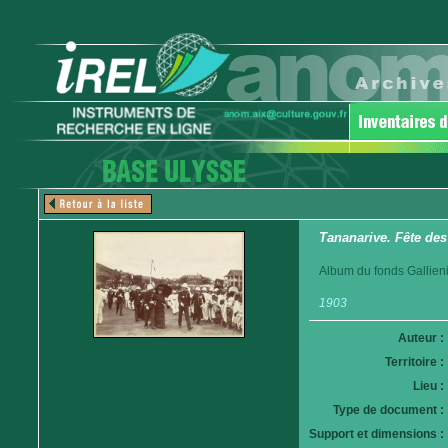
Tananarive. Fête des
Album du fonds Gallieni
1903
Auteur :
Territoire :
Lieu :
Type de document :
Support et dimensions :