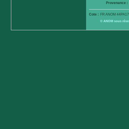
Provenance :
Cote :
FR ANOM 44PA17
© ANOM sous réserv